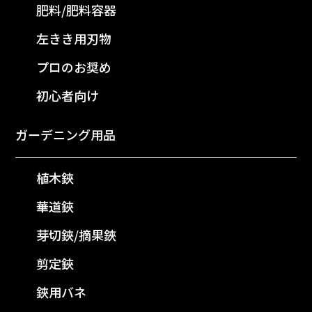
肥料/肥料容器
左きき用刃物
プロのお奨め
初心者向け
ガーデニング用品
植木鋏
華道鋏
芽切鋏/摘果鋏
剪定鋏
鋏用バネ