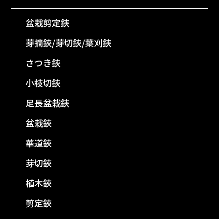
盆栽剪定鋏
芽摘鋏/芽切鋏/葉刈鋏
さつき鋏
小枝切鋏
足長盆栽鋏
盆栽鋏
華道鋏
芽切鋏
植木鋏
剪定鋏