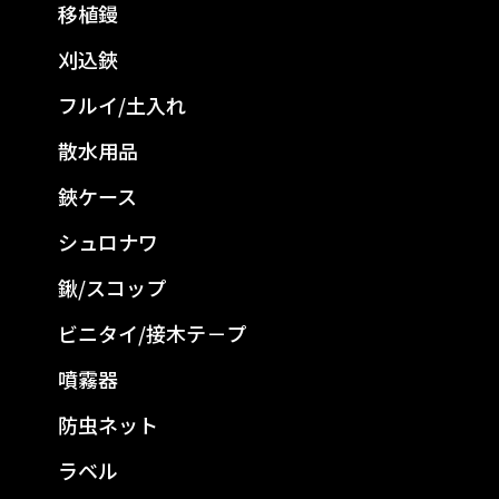
移植鏝
刈込鋏
フルイ/土入れ
散水用品
鋏ケース
シュロナワ
鍬/スコップ
ビニタイ/接木テ－プ
噴霧器
防虫ネット
ラベル