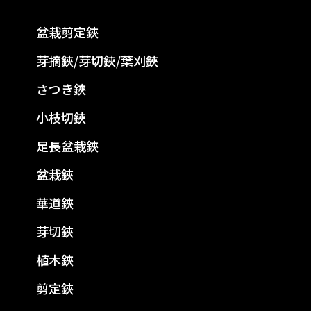
盆栽剪定鋏
芽摘鋏/芽切鋏/葉刈鋏
さつき鋏
小枝切鋏
足長盆栽鋏
盆栽鋏
華道鋏
芽切鋏
植木鋏
剪定鋏