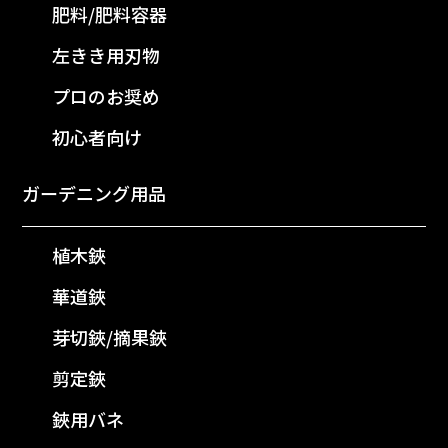
肥料/肥料容器
左きき用刃物
プロのお奨め
初心者向け
ガーデニング用品
植木鋏
華道鋏
芽切鋏/摘果鋏
剪定鋏
鋏用バネ