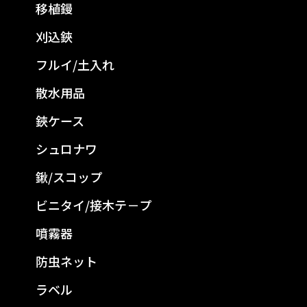
移植鏝
刈込鋏
フルイ/土入れ
散水用品
鋏ケース
シュロナワ
鍬/スコップ
ビニタイ/接木テ－プ
噴霧器
防虫ネット
ラベル