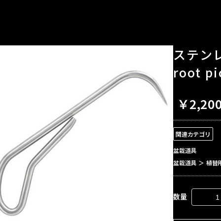
ステンレ
root pi
￥2,20
関連カテゴリ
盆栽道具
盆栽道具
＞
植替
数量