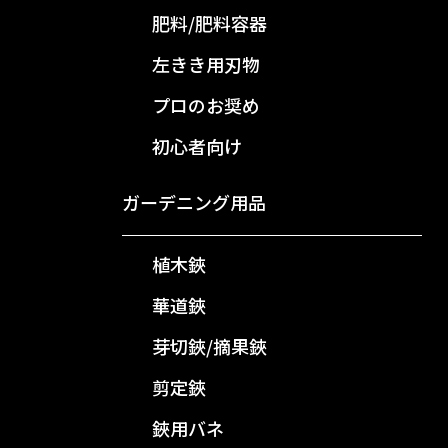
肥料/肥料容器
左きき用刃物
プロのお奨め
初心者向け
ガーデニング用品
植木鋏
華道鋏
芽切鋏/摘果鋏
剪定鋏
鋏用バネ