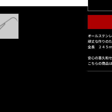
オールステン
頑丈な作りの
全長 ２４５
安心の喜久和
こちらの商品