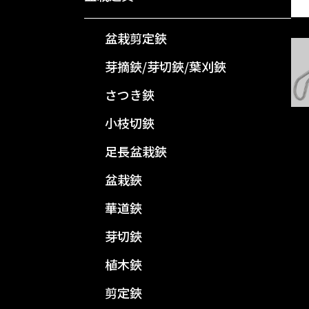
盆栽剪定鋏
芽摘鋏/芽切鋏/葉刈鋏
さつき鋏
小枝切鋏
足長盆栽鋏
盆栽鋏
華道鋏
芽切鋏
植木鋏
剪定鋏