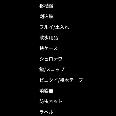
移植鏝
刈込鋏
フルイ/土入れ
散水用品
鋏ケース
シュロナワ
鍬/スコップ
ビニタイ/接木テ－プ
噴霧器
防虫ネット
ラベル