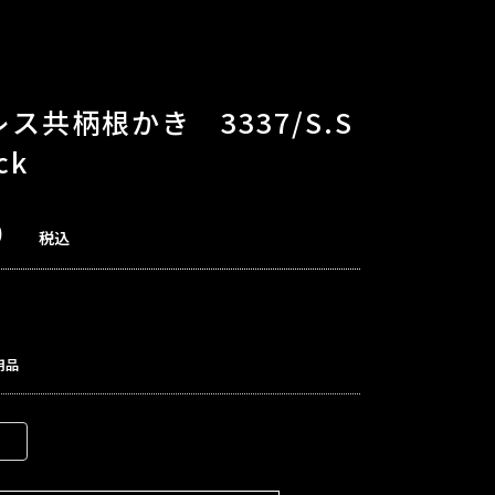
ス共柄根かき 3337/S.S
ck
0
税込
用品