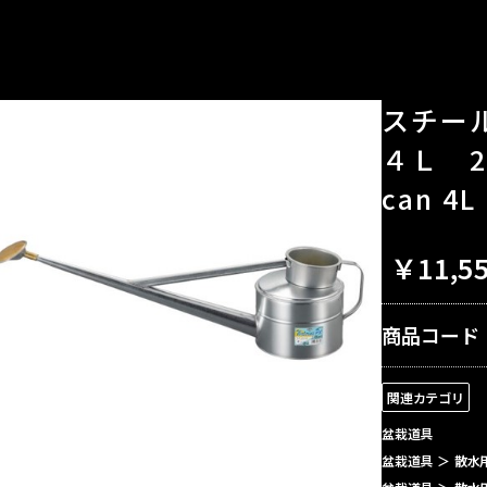
スチー
４Ｌ 27
can 4L
￥11,5
商品コード
関連カテゴリ
盆栽道具
盆栽道具
＞
散水