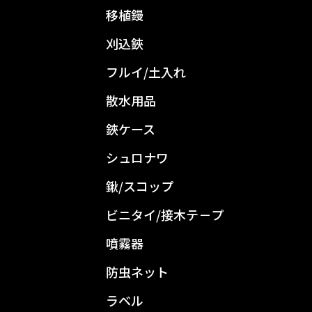
移植鏝
刈込鋏
フルイ/土入れ
散水用品
鋏ケース
シュロナワ
鍬/スコップ
ビニタイ/接木テ－プ
噴霧器
防虫ネット
ラベル