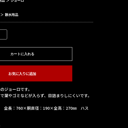
用品
＞
ジョーロ
＞
散水用品
カートに入れる
お気に入りに追加
製のジョーロです。
ので葉やゴミなどが入らず、目詰まりしにくいです。
) 全長：760×胴直径：190×全高：270㎜ ハス
板