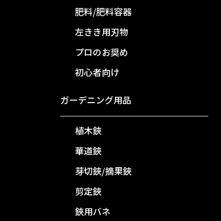
肥料/肥料容器
左きき用刃物
プロのお奨め
初心者向け
ガーデニング用品
植木鋏
華道鋏
芽切鋏/摘果鋏
剪定鋏
鋏用バネ