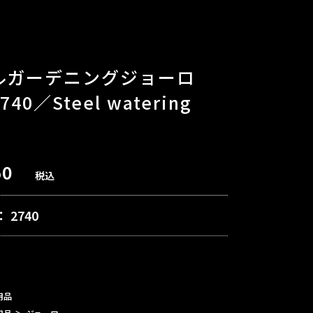
ルガーデニングジョーロ
40／Steel watering
50
税込
：
2740
用品