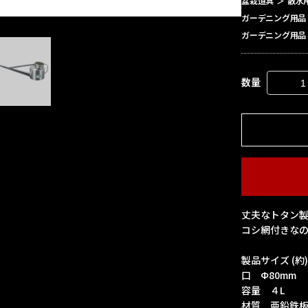
盆栽道具
＞
散水
ガーデニング用品
ガーデニング用品
数量
丈夫なトタン
コシ網付きな
製品サイズ (約
口 Ф80mm
容量 ４L
材質 亜鉛鉄