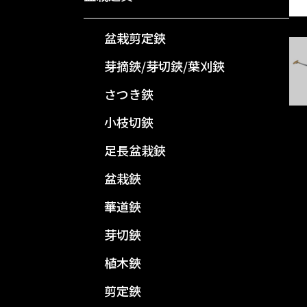
盆栽剪定鋏
芽摘鋏/芽切鋏/葉刈鋏
さつき鋏
小枝切鋏
足長盆栽鋏
盆栽鋏
華道鋏
芽切鋏
植木鋏
剪定鋏